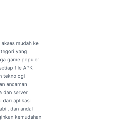
n akses mudah ke
ategori yang
ngga game populer
setiap file APK
n teknologi
dan ancaman
a dan server
dari aplikasi
bil, dan andal
nginkan kemudahan