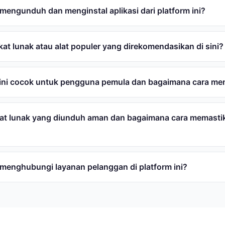
mengunduh dan menginstal aplikasi dari platform ini?
at lunak atau alat populer yang direkomendasikan di sini?
 ini cocok untuk pengguna pemula dan bagaimana cara me
at lunak yang diunduh aman dan bagaimana cara memasti
menghubungi layanan pelanggan di platform ini?