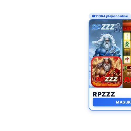
👥
11064 player online
RPZZZ
MASUK