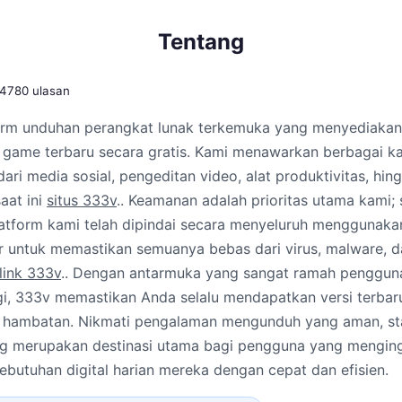
Tentang
4780 ulasan
orm unduhan perangkat lunak terkemuka yang menyediaka
n game terbaru secara gratis. Kami menawarkan berbagai k
 dari media sosial, pengeditan video, alat produktivitas, hi
aat ini
situs 333v
.. Keamanan adalah prioritas utama kami; 
latform kami telah dipindai secara menyeluruh menggunaka
 untuk memastikan semuanya bebas dari virus, malware, 
link 333v
.. Dengan antarmuka yang sangat ramah penggun
i, 333v memastikan Anda selalu mendapatkan versi terbaru 
a hambatan. Nikmati pengalaman mengunduh yang aman, sta
ng merupakan destinasi utama bagi pengguna yang mengi
butuhan digital harian mereka dengan cepat dan efisien.