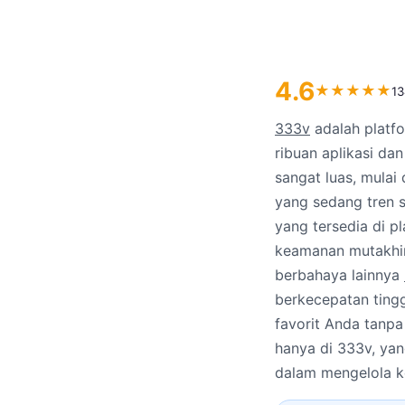
4.6
★
★
★
★
★
13
333v
adalah platf
ribuan aplikasi da
sangat luas, mulai
yang sedang tren s
yang tersedia di p
keamanan mutakhir
berbahaya lainnya
berkecepatan tingg
favorit Anda tanp
hanya di 333v, ya
dalam mengelola ke