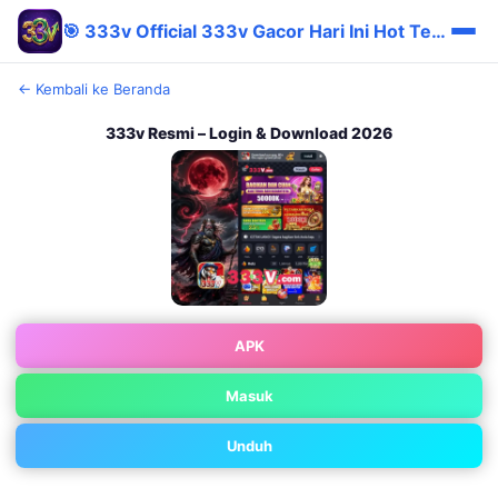
🎯 333v Official 333v Gacor Hari Ini Hot Terpercaya
← Kembali ke Beranda
333v Resmi – Login & Download 2026
APK
Masuk
Unduh