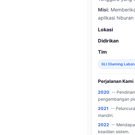
Misi:
Memberikan
aplikasi hiburan
Lokasi
Didirikan
Tim
GLI (Gaming Labora
Perjalanan Kami
2020
-- Pendirian
pengembangan pla
2021
-- Peluncura
mandiri.
2022
-- Mendapat
keadilan sistem.