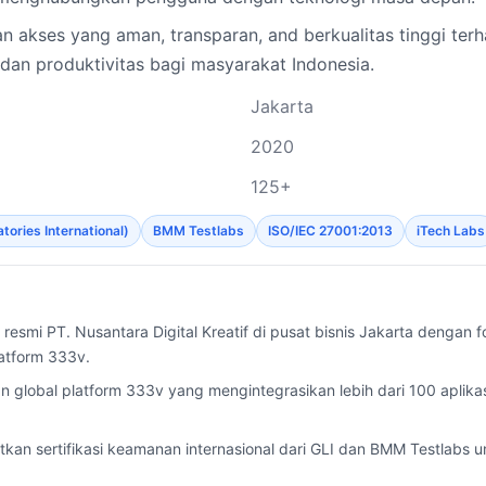
 akses yang aman, transparan, and berkualitas tinggi ter
 dan produktivitas bagi masyarakat Indonesia.
Jakarta
2020
125+
tories International)
BMM Testlabs
ISO/IEC 27001:2013
iTech Labs
 resmi PT. Nusantara Digital Kreatif di pusat bisnis Jakarta dengan 
tform 333v.
n global platform 333v yang mengintegrasikan lebih dari 100 aplikas
kan sertifikasi keamanan internasional dari GLI dan BMM Testlabs 