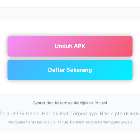
Unduh APK
Daftar Sekarang
Syarat dan Ketentuan
Kebijakan Privasi
cial 333v Gacor Hari Ini Hot Terpercaya. Hak cipta dilin
Pengguna harus berusia 18+ tahun. Bermain secara bertanggung jawab.