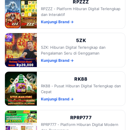
RPZZZ
RPZZZ - Platform Hiburan Digital Terlengkap
dan Interaktif
Kunjungi Brand →
5ZK
5ZK: Hiburan Digital Terlengkap dan
Pengalaman Seru di Genggaman
Kunjungi Brand →
RK88
RK88 - Pusat Hiburan Digital Terlengkap dan
Cepat
Kunjungi Brand →
RPRP777
RPRP777 - Platform Hiburan Digital Modern