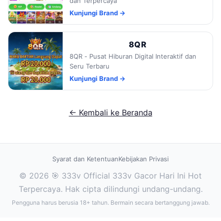
dan Terpercaya
Kunjungi Brand →
8QR
8QR - Pusat Hiburan Digital Interaktif dan
Seru Terbaru
Kunjungi Brand →
← Kembali ke Beranda
Syarat dan Ketentuan
Kebijakan Privasi
© 2026 🎯 333v Official 333v Gacor Hari Ini Hot
Terpercaya. Hak cipta dilindungi undang-undang.
Pengguna harus berusia 18+ tahun. Bermain secara bertanggung jawab.