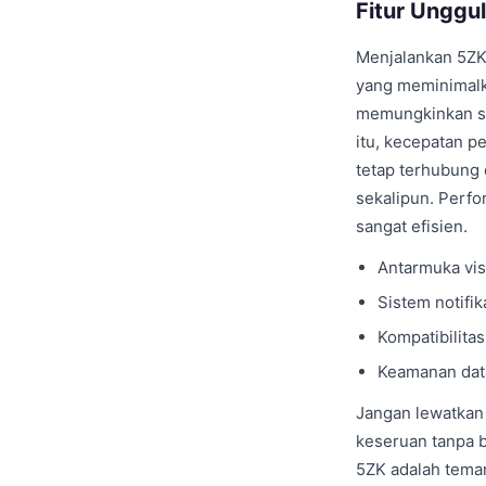
Fitur Unggu
Menjalankan 5ZK
yang meminimalkan
memungkinkan sia
itu, kecepatan p
tetap terhubung 
sekalipun. Perfo
sangat efisien.
Antarmuka vis
Sistem notifi
Kompatibilita
Keamanan data
Jangan lewatkan
keseruan tanpa ba
5ZK adalah teman