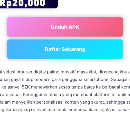
Unduh APK
Daftar Sekarang
 solusi hiburan digital paling inovatif masa kini, dirancang khu
han gaya hidup modern para pengguna smartphone. Sebagai ap
i kelasnya, 5ZK menawarkan akses tanpa batas ke berbagai kon
profesional. Keunggulan utama yang membuat platform ini unik 
lam menyajikan personalisasi konten yang akurat, sehingga s
galaman yang relevan dan tidak membosankan sejak pertama 