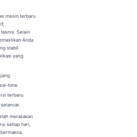
si mesin terbaru
f,
teknis. Selain
memastikan Anda
ng stabil
likasi yang
jang.
eal-time.
rsi terbaru.
selancar.
telah merasakan
ui setiap hari,
h bermakna.