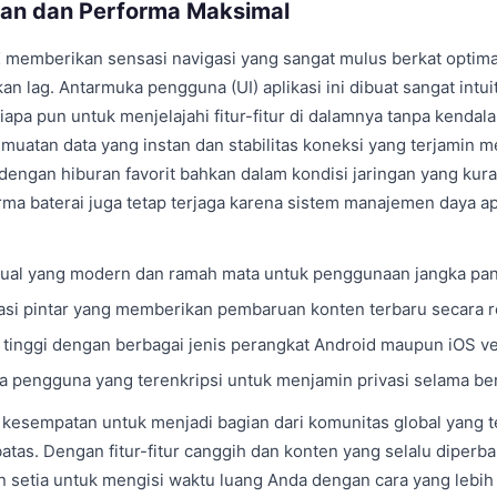
lan dan Performa Maksimal
 memberikan sensasi navigasi yang sangat mulus berkat optima
 lag. Antarmuka pengguna (UI) aplikasi ini dibuat sangat intuiti
pa pun untuk menjelajahi fitur-fitur di dalamnya tanpa kendala 
emuatan data yang instan dan stabilitas koneksi yang terjamin 
dengan hiburan favorit bahkan dalam kondisi jaringan yang kura
rma baterai juga tetap terjaga karena sistem manajemen daya ap
ual yang modern dan ramah mata untuk penggunaan jangka pan
kasi pintar yang memberikan pembaruan konten terbaru secara r
s tinggi dengan berbagai jenis perangkat Android maupun iOS ve
 pengguna yang terenkripsi untuk menjamin privasi selama ber
 kesempatan untuk menjadi bagian dari komunitas global yang 
tas. Dengan fitur-fitur canggih dan konten yang selalu diperbar
 setia untuk mengisi waktu luang Anda dengan cara yang lebi