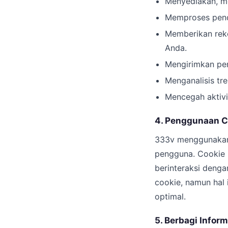
Menyediakan, me
Memproses penda
Memberikan reko
Anda.
Mengirimkan pem
Menganalisis tr
Mencegah aktivi
4. Penggunaan C
333v menggunakan 
pengguna. Cookie
berinteraksi deng
cookie, namun hal
optimal.
5. Berbagi Infor