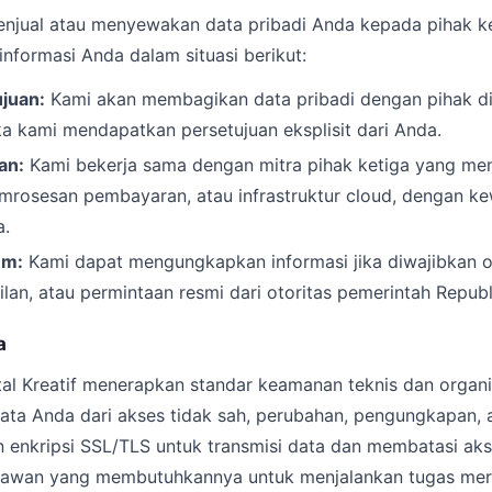
enjual atau menyewakan data pribadi Anda kepada pihak k
formasi Anda dalam situasi berikut:
juan:
Kami akan membagikan data pribadi dengan pihak di 
jika kami mendapatkan persetujuan eksplisit dari Anda.
an:
Kami bekerja sama dengan mitra pihak ketiga yang m
pemrosesan pembayaran, atau infrastruktur cloud, dengan k
a.
um:
Kami dapat mengungkapkan informasi jika diwajibkan o
lan, atau permintaan resmi dari otoritas pemerintah Republ
a
tal Kreatif menerapkan standar keamanan teknis dan organi
ata Anda dari akses tidak sah, perubahan, pengungkapan, 
enkripsi SSL/TLS untuk transmisi data dan membatasi aks
yawan yang membutuhkannya untuk menjalankan tugas mer