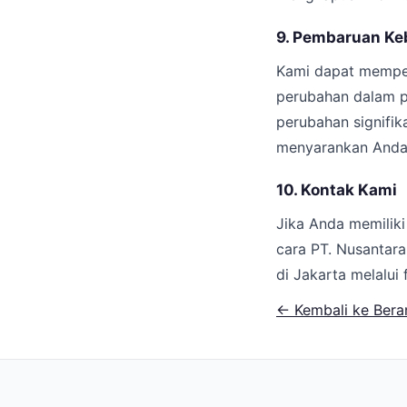
9. Pembaruan Keb
Kami dapat memper
perubahan dalam p
perubahan signifik
menyarankan Anda u
10. Kontak Kami
Jika Anda memiliki
cara PT. Nusantara
di Jakarta melalui 
← Kembali ke Bera