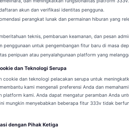
melihara, dan meningkatkan fungsionalitas platform 333v.
ftaran akun dan verifikasi identitas pengguna.
mendasi perangkat lunak dan permainan hiburan yang rel
beritahuan teknis, pembaruan keamanan, dan pesan admini
en penggunaan untuk pengembangan fitur baru di masa dep
tas penipuan atau penyalahgunaan platform yang melangg
ookie dan Teknologi Serupa
cookie dan teknologi pelacakan serupa untuk meningkat
 membantu kami mengenali preferensi Anda dan memaham
an platform kami. Anda dapat mengatur peramban Anda un
 ini mungkin menyebabkan beberapa fitur 333v tidak berfu
masi dengan Pihak Ketiga