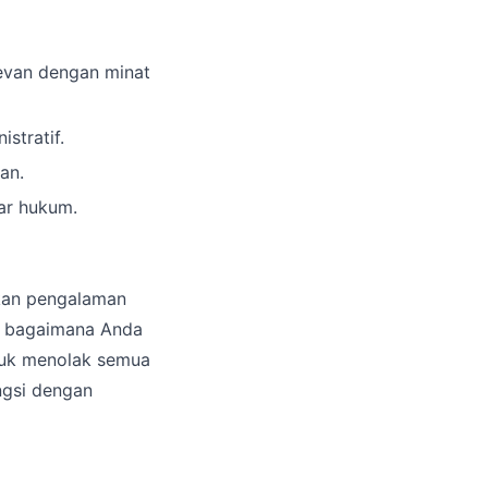
evan dengan minat
stratif.
an.
ar hukum.
kan pengalaman
i bagaimana Anda
tuk menolak semua
ngsi dengan