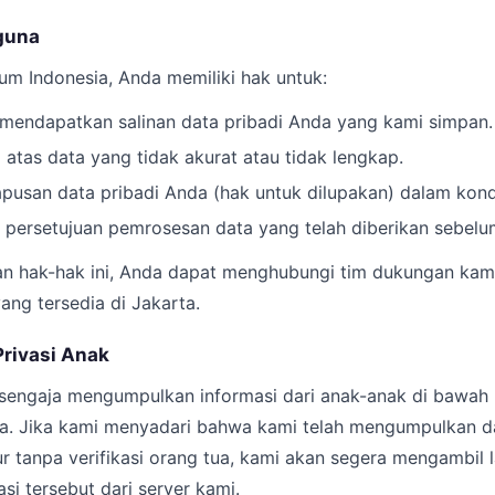
guna
m Indonesia, Anda memiliki hak untuk:
endapatkan salinan data pribadi Anda yang kami simpan.
 atas data yang tidak akurat atau tidak lengkap.
usan data pribadi Anda (hak untuk dilupakan) dalam kondi
 persetujuan pemrosesan data yang telah diberikan sebelu
 hak-hak ini, Anda dapat menghubungi tim dukungan kami 
ang tersedia di Jakarta.
Privasi Anak
 sengaja mengumpulkan informasi dari anak-anak di bawah 
ua. Jika kami menyadari bahwa kami telah mengumpulkan da
 tanpa verifikasi orang tua, kami akan segera mengambil 
i tersebut dari server kami.