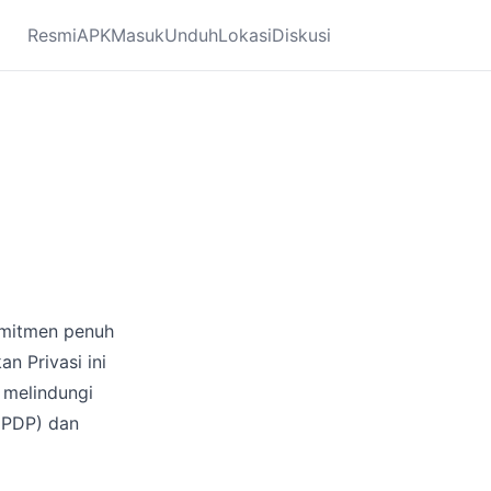
Resmi
APK
Masuk
Unduh
Lokasi
Diskusi
komitmen penuh
n Privasi ini
melindungi
 PDP) dan