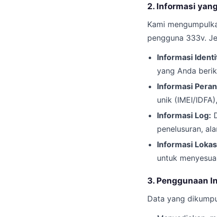
2. Informasi ya
Kami mengumpulkan
pengguna 333v. Jen
Informasi Identi
yang Anda berik
Informasi Peran
unik (IMEI/IDFA),
Informasi Log:
D
penelusuran, ala
Informasi Lokas
untuk menyesuai
3. Penggunaan I
Data yang dikumpul