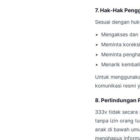
7. Hak-Hak Peng
Sesuai dengan huku
Mengakses dan m
Meminta koreksi
Meminta penghap
Menarik kembali
Untuk menggunakan
komunikasi resmi y
8. Perlindungan 
333v tidak secara
tanpa izin orang t
anak di bawah umur
menghapus informas