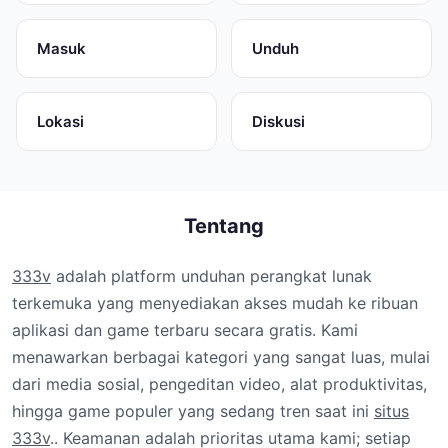
Masuk
Unduh
Lokasi
Diskusi
Tentang
333v
adalah platform unduhan perangkat lunak
terkemuka yang menyediakan akses mudah ke ribuan
aplikasi dan game terbaru secara gratis. Kami
menawarkan berbagai kategori yang sangat luas, mulai
dari media sosial, pengeditan video, alat produktivitas,
hingga game populer yang sedang tren saat ini
situs
333v
.. Keamanan adalah prioritas utama kami; setiap