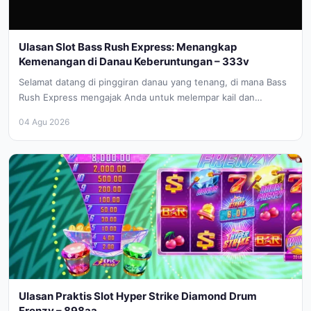
Ulasan Slot Bass Rush Express: Menangkap
Kemenangan di Danau Keberuntungan – 333v
Selamat datang di pinggiran danau yang tenang, di mana Bass
Rush Express mengajak Anda untuk melempar kail dan
mengejar keberuntungan....
04 Agu 2026
Ulasan Praktis Slot Hyper Strike Diamond Drum
Frenzy – 898aa