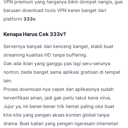
VPN premium yang harganya bikin dompet nangis, gue
barusan download tools VPN keren banget dari
platform
333v
.
Kenapa Harus Cek 333v?
Servernya banyak dan kenceng banget, stabil buat
streaming kualitas HD tanpa buffering.
Gak ada iklan yang ganggu pas lagi seru-serunya
nonton, beda banget sama aplikasi gratisan di tempat
lain.
Proses download-nya cepet dan aplikasinya sudah
terverifikasi aman, jadi gak perlu takut kena virus.
Jujur ya, ini bener-bener trik hemat paling oke buat
kita-kita yang pengen akses konten global tanpa
drama. Buat kalian yang pengen ngerasain internetan