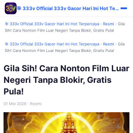
🎯 333v Official 333v Gacor Hari Ini Hot Terpercaya
🎯 333v Official 333v Gacor Hari Ini Hot Terpercaya
›
Resmi
›
Gila
Sih! Cara Nonton Film Luar Negeri Tanpa Blokir, Gratis Pula!
🎯 333v Official 333v Gacor Hari Ini Hot Terpercaya
›
Resmi
›
Gila
Sih! Cara Nonton Film Luar Negeri Tanpa Blokir, Gratis Pula!
Gila Sih! Cara Nonton Film Luar
Negeri Tanpa Blokir, Gratis
Pula!
01 Mei 2026
· Resmi